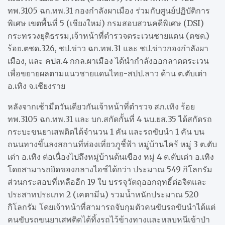
ทพ.3105 ฉก.ทพ.31 กองกำลังผาเมือง ร่วมกับศูนย์ปฏิบัติการ
พิเศษ เขตพื้นที่ 5 (เชียงใหม่) กรมสอบสวนคดีพิเศษ (DSI)
กระทรวงยุติธรรม,เจ้าหน้าที่ตำรวจตระเวนชายแดน (ตชด.)
ร้อย.ตชด.326, ชป.ข่าว ฉก.ทพ.31 และ ชป.ข่าวกองกำลังผา
เมือง, และ คปส.4 กกล.ผาเมือง ได้นำกำลังออกลาดตระเวน
เพื่อขยายผลตามแนวชายแดนไทย-สปป.ลาว ด้าน ต.ตับเต่า
อ.เทิง จ.เชียงราย
หลังจากเช้ามืดวันเดียวกันเจ้าหน้าที่ตำรวจ สภ.เทิง ร้อย
ทพ.3105 ฉก.ทพ.31 และ บก.สกัดกั้นที่ 4 นบ.ยส.35 ได้สกัดรถ
กระบะขนยาเสพติดได้จำนวน 1 คัน และรถขับนำ 1 คัน บน
ถนนทางขึ้นลงสถานที่ท่องเที่ยวภูชี้ฟ้า หมู่บ้านไคร้ หมู่ 3 ต.ตับ
เต่า อ.เทิง ต่อเนื่องไปถึงหมู่บ้านต้นเขือง หมู่ 4 ต.ตับเต่า อ.เทิง
โดยสามารถยึดของกลางไอซ์ได้กว่า ประมาณ 549 กิโลกรัม
ส่วนกระสอบที่เหลืออีก 19 ใบ บรรจุวัตถุออกฤทธิ์ต่อจิตและ
ประสาทประเภท 2 (เคตามีน) รวมน้ำหนักประมาณ 520
กิโลกรัม โดยเจ้าหน้าที่สามารถจับกุมตัวคนขับรถขับนำได้แต่
คนขับรถขนยาเสพติดได้ทิ้งรถไว้ข้างทางและหลบหนีเข้าป่า