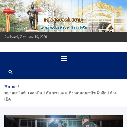
Skip
to
content
วันจันทร์, สิงหาคม 10, 2026
แม่สายนิวส์ออนไลน์
แม่สายนิวส์ออนไลน์ www.maesainewsonline.com ข่าวสารเพื่อชาว
แม่สาย จ.เชียงราย
www.maesainewsonline.co
ข่าวสารเพื่อชาวแม่สาย
จ.เชียงราย
Home
ขยายผลไอซ์-เคตามีน 1 ตัน ชายแดนเทิงกลับพบยาบ้าเพิ่มอีก 1 ล้าน
เม็ด