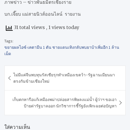
ภาพข่าว – ข่าวพันธมิตรเชียงราย
บก.เจี๊ยบ แม่สายนิวส์ออนไลน์ รายงาน
31 total views
, 1 views today
Tags:
ขยายผลไอซ์-เคตามีน 1 ตัน ชายแดนเทิงกลับพบยาบ้าเพิ่มอีก 1 ล้าน
เม็ด
แนะแนว
ไม่มีแค่จีนพบทุนรัสเซียรุกทำเหมืองเขตว้า-รัฐฉานเมียนมา
เรื่อง
ตรงกันข้ามเชียงใหม่
เก็บตกหารือแก้เหมืองพม่าปล่อยสารพิษลงแม่น้ำ ผู้ว่าฯ ขอเอา
ป้ายด่ารัฐบาลออก นักวิชาการชี้รัฐยังเพิกเฉยต่อปัญหา
ใส่ความเห็น